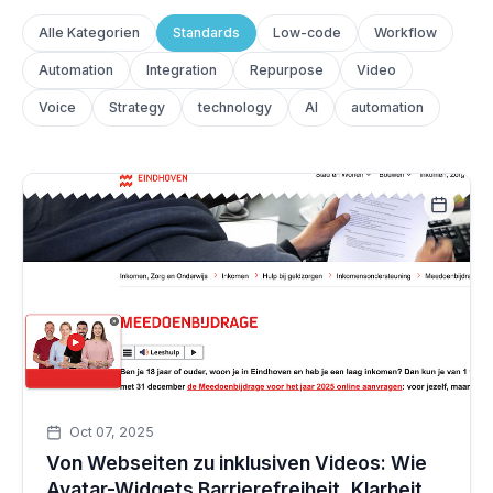
Alle Kategorien
Standards
Low-code
Workflow
Automation
Integration
Repurpose
Video
Voice
Strategy
technology
AI
automation
Oct 07, 2025
Von Webseiten zu inklusiven Videos: Wie
Avatar-Widgets Barrierefreiheit, Klarheit