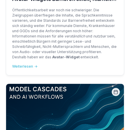
und Reichweite für öffentliche Dienste
Öffentlichkeitsarbeit war noch nie schwieriger. Die
bringen
Zielgruppen überfliegen die Inhalte, die Sprachkenntnisse
variieren, und die Standards zur Barrierefreiheit entwickeln
sich ständig weiter. Für kommunale Dienste, Krankenhäuser
und GGDs sind die Anforderungen noch höher:
Informationen müssen für alle
verständlich
und
nutzbar
sein,
einschließlich Bürgern mit geringer Lese- und
Schreibfähigkeit, Nicht-Muttersprachlern und Menschen, die
von Audio- oder visueller Unterstützung profitieren.
Deshalb haben wir das
Avatar-Widget
entwickelt.
Weiterlesen