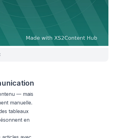
C
unication
contenu — mais
ment manuelle.
des tableaux
 résonnent en
articles avec