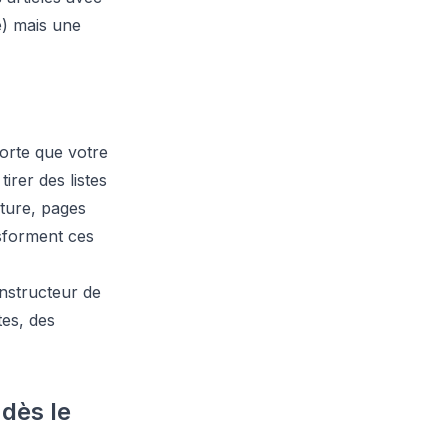
) mais une
sorte que votre
rer des listes
cture, pages
nsforment ces
nstructeur de
tes, des
dès le