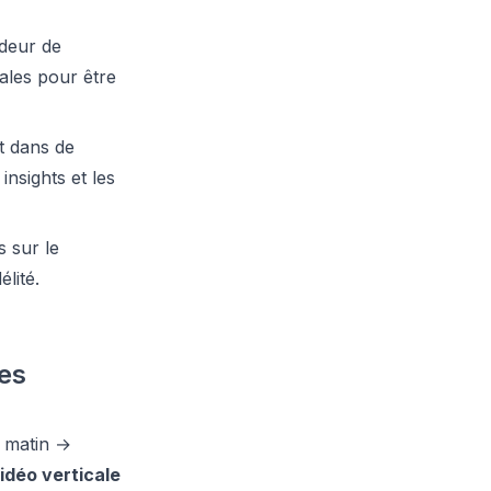
ndeur de
ales pour être
nt dans de
nsights et les
s sur le
élité.
nes
e matin →
idéo verticale