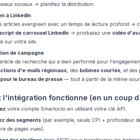
seaux sociaux → planifiez la distribution.
n à LinkedIn
les articles evergreen avec un temps de lecture profond →
script de carrousel LinkedIn
→ produisez une
vidéo d'av
ité sur votre site.
ation de campagne
article de recherche qui a bien performé pour l'engageme
uctions d'e-mails régionaux
, des
bobines courtes
, et des
 pour le bureau de presse
— tout à partir de la même sou
'intégration fonctionne (en un coup d
ez
votre compte Smartocto en utilisant votre clé API.
sez des segments
(par exemple, seuils CPI + profondeur de
bre de pages vues).