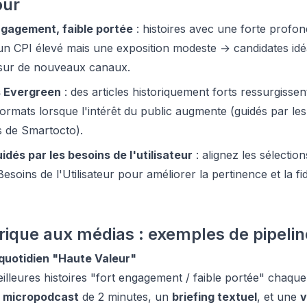
our
ngagement, faible portée
: histoires avec une forte profo
un CPI élevé mais une exposition modeste → candidates idé
 sur de nouveaux canaux.
s Evergreen
: des articles historiquement forts ressurgisse
rmats lorsque l'intérêt du public augmente (guidés par les i
ns de Smartocto).
idés par les besoins de l'utilisateur
: alignez les sélection
soins de l'Utilisateur pour améliorer la pertinence et la fid
rique aux médias : exemples de pipeli
 quotidien "Haute Valeur"
eilleures histoires "fort engagement / faible portée" chaqu
n
micropodcast
de 2 minutes, un
briefing textuel
, et une
v