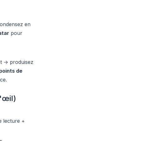
 condensez en
atar
pour
nt → produisez
points de
rce.
'œil)
 lecture +