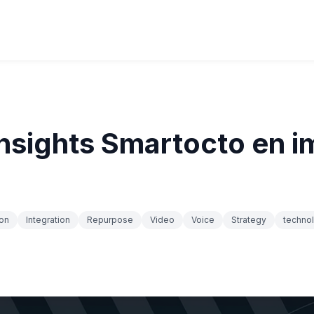
nsights Smartocto en 
on
Integration
Repurpose
Video
Voice
Strategy
techno