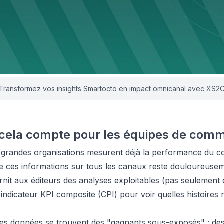
Transformez vos insights Smartocto en impact omnicanal avec XS2
cela compte pour les équipes de comm
s grandes organisations mesurent déjà la performance du 
 de ces informations sur tous les canaux reste douloureuse
nit aux éditeurs des analyses exploitables (pas seulement 
 indicateur KPI composite (CPI) pour voir quelles histoires
s données se trouvent des "gagnants sous-exposés" : des 