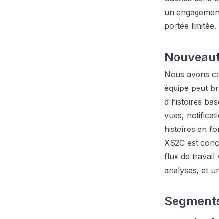
un engagement
portée limitée
Nouveaut
Nous avons co
équipe peut br
d'histoires ba
vues, notificat
histoires en f
XS2C est conç
flux de travail
analyses, et u
Segments 