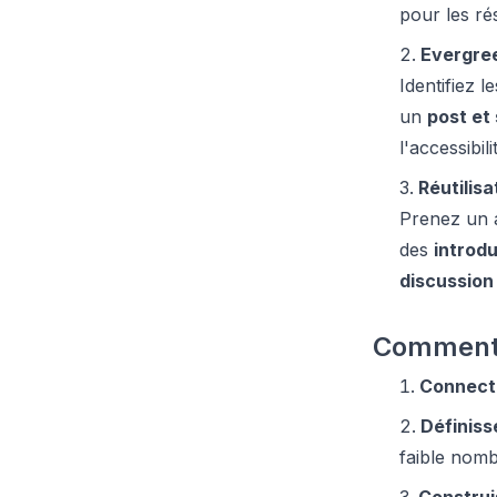
pour les ré
Evergree
Identifiez 
un
post et 
l'accessibil
Réutilis
Prenez un 
des
introd
discussion
Comment l
Connect
Définis
faible nom