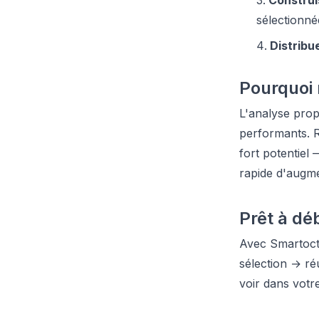
Construi
sélectionné
Distribu
Pourquoi
L'analyse pro
performants. R
fort potentiel 
rapide d'augme
Prêt à dé
Avec Smartoct
sélection → ré
voir dans votr