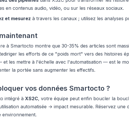
sez des pipelines
dans XS2C pour transformer les histoire
es en contenus audio, vidéo, ou sur les réseaux sociaux.
ez et mesurez
à travers les canaux ; utilisez les analyses p
 maintenant
pre à Smartocto montre que 30-35% des articles sont mass
ediriger les efforts de ce "poids mort" vers des histoires 
— et les mettre à l'échelle avec l'automatisation — est le m
nter la portée sans augmenter les effectifs.
bloquer vos données Smartocto ?
o intégré à
XS2C
, votre équipe peut enfin boucler la boucl
utilisation automatisée → impact mesurable. Réservez une
e environnement.