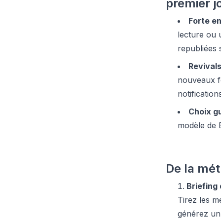
premier j
Forte e
lecture ou 
republiées
Revival
nouveaux fo
notificatio
Choix gu
modèle de Be
De la mét
Briefing
Tirez les m
générez u