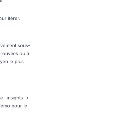
s
our itérer.
ivement sous-
éprouvées ou à
oyen le plus
e : insights →
 démo pour le