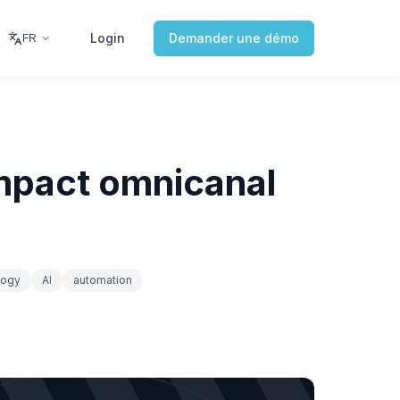
Login
Demander une démo
FR
impact omnicanal
logy
AI
automation