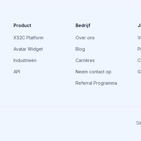
Product
Bedrijf
J
XS2C Platform
Over ons
V
Avatar Widget
Blog
P
Industrieën
Carrières
C
API
Neem contact op
G
Referral Programma
S