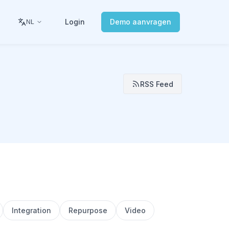
Login
Demo aanvragen
NL
RSS Feed
Integration
Repurpose
Video