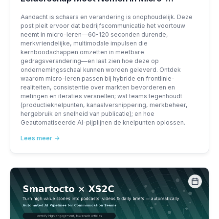
Learning — En hoe dit op te schalen met
Aandacht is schaars en verandering is onophoudelijk. Deze
XS2C
post pleit ervoor dat bedrijfscommunicatie het voortouw
neemt in micro-leren—60-120 seconden durende,
merkvriendelijke, multimodale impulsen die
kernboodschappen omzetten in meetbare
gedragsverandering—en laat zien hoe deze op
ondernemingsschaal kunnen worden geleverd. Ontdek
waarom micro-leren passen bij hybride en frontlinie-
realiteiten, consistentie over markten bevorderen en
metingen en iteraties versnellen; wat teams tegenhoudt
(productieknelpunten, kanaalversnippering, merkbeheer,
hergebruik en snelheid van publicatie); en hoe
Geautomatiseerde AI-pijplijnen de knelpunten oplossen.
Lees meer