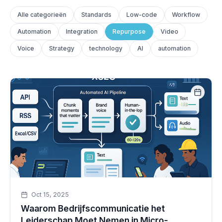
Alle categorieën
Standards
Low-code
Workflow
Automation
Integration
Repurpose
Video
Voice
Strategy
technology
AI
automation
Oct 15, 2025
Waarom Bedrijfscommunicatie het
Leiderschap Moet Nemen in Micro-